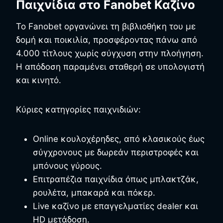
Παιχνίδια στο Fanobet Καζίνο
Το Fanobet οργανώνει τη βιβλιοθήκη του με
δομή και ποικιλία, προσφέροντας πάνω από
4.000 τίτλους χωρίς σύγχυση στην πλοήγηση.
Η απόδοση παραμένει σταθερή σε υπολογιστή
και κινητό.
Κύριες κατηγορίες παιχνιδιών:
Online κουλοχέρηδες, από κλασικούς έως
σύγχρονους με δωρεάν περιστροφές και
μπόνους γύρους.
Επιτραπέζια παιχνίδια όπως μπλακτζάκ,
ρουλέτα, μπακαρά και πόκερ.
Live καζίνο με επαγγελματίες dealer και
HD μετάδοση.