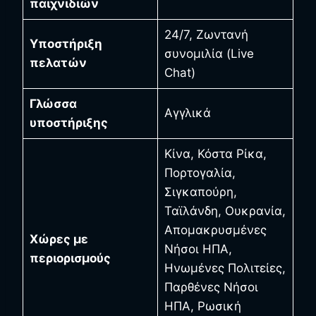
παιχνιδιών
24/7, Ζωντανή
Υποστήριξη
συνομιλία (Live
πελατών
Chat)
Γλώσσα
Αγγλικά
υποστήριξης
Κίνα, Κόστα Ρίκα,
Πορτογαλία,
Σιγκαπούρη,
Ταϊλάνδη, Ουκρανία,
Απομακρυσμένες
Χώρες με
Νήσοι ΗΠΑ,
περιορισμούς
Ηνωμένες Πολιτείες,
Παρθένες Νήσοι
ΗΠΑ, Ρωσική