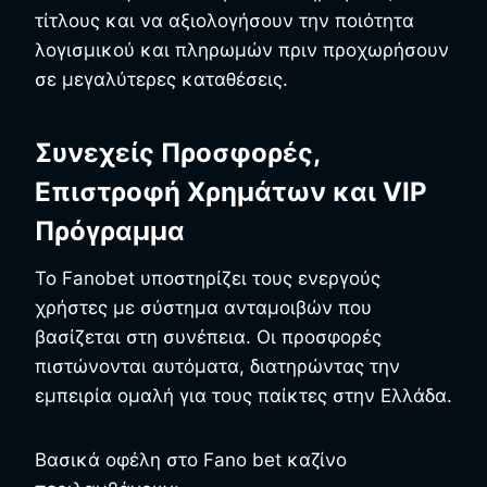
τίτλους και να αξιολογήσουν την ποιότητα
λογισμικού και πληρωμών πριν προχωρήσουν
σε μεγαλύτερες καταθέσεις.
Συνεχείς Προσφορές,
Επιστροφή Χρημάτων και VIP
Πρόγραμμα
Το Fanobet υποστηρίζει τους ενεργούς
χρήστες με σύστημα ανταμοιβών που
βασίζεται στη συνέπεια. Οι προσφορές
πιστώνονται αυτόματα, διατηρώντας την
εμπειρία ομαλή για τους παίκτες στην Ελλάδα.
Βασικά οφέλη στο Fano bet καζίνο