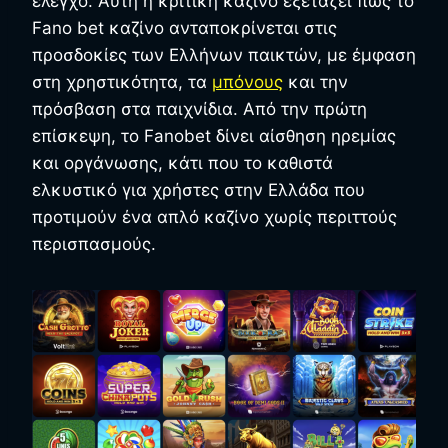
έλεγχο. Αυτή η κριτική καζίνο εξετάζει πως το
Fano bet καζίνο ανταποκρίνεται στις
προσδοκίες των Ελλήνων παικτών, με έμφαση
στη χρηστικότητα, τα
μπόνους
και την
πρόσβαση στα παιχνίδια. Από την πρώτη
επίσκεψη, το Fanobet δίνει αίσθηση ηρεμίας
και οργάνωσης, κάτι που το καθιστά
ελκυστικό για χρήστες στην Ελλάδα που
προτιμούν ένα απλό καζίνο χωρίς περιττούς
περισπασμούς.