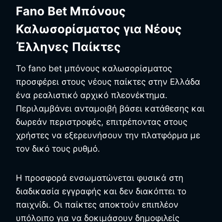
Fano Bet Μπόνους
Καλωσορίσματος για Νέους
Έλληνες Παίκτες
Το fano bet μπόνους καλωσορίσματος
προσφέρει στους νέους παίκτες στην Ελλάδα
ένα ρεαλιστικό αρχικό πλεονέκτημα.
Περιλαμβάνει ανταμοιβή βάσει κατάθεσης και
δωρεάν περιστροφές, επιτρέποντας στους
χρήστες να εξερευνήσουν την πλατφόρμα με
τον δικό τους ρυθμό.
Η προσφορά ενσωματώνεται φυσικά στη
διαδικασία εγγραφής και δεν διακόπτει το
παιχνίδι. Οι παίκτες αποκτούν επιπλέον
υπόλοιπο για να δοκιμάσουν δημοφιλείς